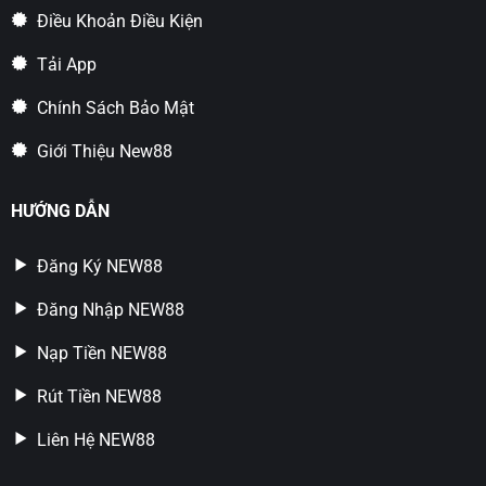
Điều Khoản Điều Kiện
Tải App
Chính Sách Bảo Mật
Giới Thiệu New88
HƯỚNG DẪN
Đăng Ký NEW88
Đăng Nhập NEW88
Nạp Tiền NEW88
Rút Tiền NEW88
Liên Hệ NEW88