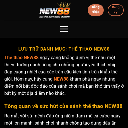
Bỏ
Đăng
Đăng
qua
Nhập
ký
nội
dung
LƯU TRỮ DANH MỤC:
THỂ THAO NEW88
Thể thao NEW88
ngày càng khẳng định vị thế như một
thiên đường dành riêng cho những người yêu thích nhịp
đập cuồng nhiệt của các trận cầu kịch tính trên khắp thế
giới. Hôm nay, hãy cùng
NEW88
khám phá ngay những
điểm nổi bật độc đáo của sảnh chơi mà bạn khó tìm thấy ở
bất kỳ một địa điểm nào khác.
Tổng quan về sức hút của sảnh thể thao NEW88
Ra mắt với sứ mệnh đáp ứng niềm đam mê cá cược ngày
một lớn mạnh, sảnh chơi nhanh chóng tạo dựng dấu ấn