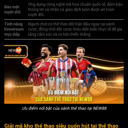
Ứng dụng công nghệ mã hóa chuẩn quốc tế, đảm bảo
Bảo mật
thông tin cá nhân và giao dịch luôn được an toàn
tuyệt đối
tuyệt đối.
Tính năng
Người chơi có thể theo dõi trận đấu ngay tại sảnh
livestream
cược, đồng thời đặt cược theo diễn biến thực tế để gia
trực tiếp
tăng cảm xúc và cơ hội chiến thắng.
Ưu điểm nổi bật của sảnh thể thao tại NEW88
Giải mã kho thể thao siêu cuốn hút tại thể thao