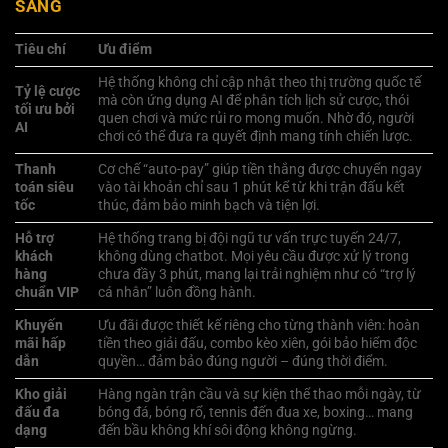
SÁNG
Tiêu chí
Ưu điểm
Hệ thống không chỉ cập nhật theo thị trường quốc tế
Tỷ lệ cược
mà còn ứng dụng AI để phân tích lịch sử cược, thói
tối ưu bởi
quen chơi và mức rủi ro mong muốn. Nhờ đó, người
AI
chơi có thể đưa ra quyết định mang tính chiến lược.
Thanh
Cơ chế “auto-pay” giúp tiền thắng được chuyển ngay
toán siêu
vào tài khoản chỉ sau 1 phút kể từ khi trận đấu kết
tốc
thúc, đảm bảo minh bạch và tiện lợi.
Hỗ trợ
Hệ thống trang bị đội ngũ tư vấn trực tuyến 24/7,
khách
không dùng chatbot. Mọi yêu cầu được xử lý trong
hàng
chưa đầy 3 phút, mang lại trải nghiệm như có “trợ lý
chuẩn VIP
cá nhân” luôn đồng hành.
Khuyến
Ưu đãi được thiết kế riêng cho từng thành viên: hoàn
mãi hấp
tiền theo giải đấu, combo kèo xiên, gói bảo hiểm độc
dẫn
quyền… đảm bảo đúng người – đúng thời điểm.
Kho giải
Hàng ngàn trận cầu và sự kiện thể thao mỗi ngày, từ
đấu đa
bóng đá, bóng rổ, tennis đến đua xe, boxing… mang
dạng
đến bầu không khí sôi động không ngừng.