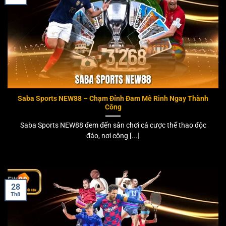
Saba Sports NEW88 – Chạm Đỉnh Đam Mê Rinh Ngay Thành
Công
Saba Sports NEW88 đem đến sân chơi cá cược thể thao độc
đáo, nơi công [...]
28
Th8