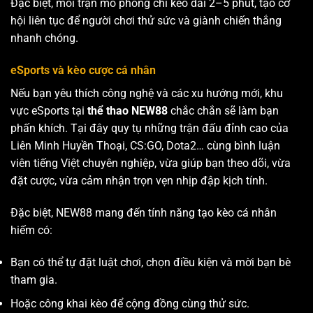
Đặc biệt, mỗi trận mô phỏng chỉ kéo dài 2–5 phút, tạo cơ
hội liên tục để người chơi thử sức và giành chiến thắng
nhanh chóng.
eSports và kèo cược cá nhân
Nếu bạn yêu thích công nghệ và các xu hướng mới, khu
vực eSports tại
thể thao NEW88
chắc chắn sẽ làm bạn
phấn khích. Tại đây quy tụ những trận đấu đỉnh cao của
Liên Minh Huyền Thoại, CS:GO, Dota2… cùng bình luận
viên tiếng Việt chuyên nghiệp, vừa giúp bạn theo dõi, vừa
đặt cược, vừa cảm nhận trọn vẹn nhịp đập kịch tính.
Đặc biệt, NEW88 mang đến tính năng tạo kèo cá nhân
hiếm có:
Bạn có thể tự đặt luật chơi, chọn điều kiện và mời bạn bè
tham gia.
Hoặc công khai kèo để cộng đồng cùng thử sức.