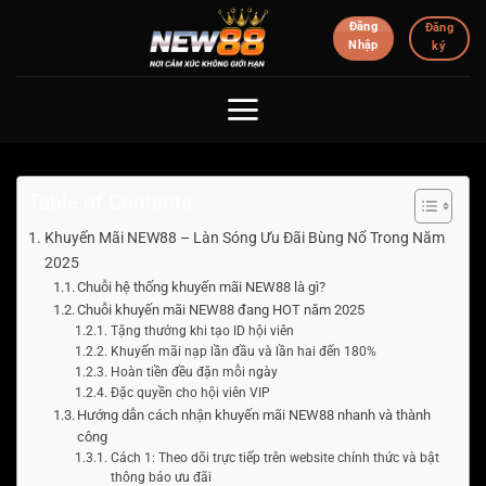
Bỏ
Đăng
Đăng
qua
Nhập
ký
nội
dung
Table of Contents
Khuyến Mãi NEW88 – Làn Sóng Ưu Đãi Bùng Nổ Trong Năm
2025
Chuỗi hệ thống khuyến mãi NEW88 là gì?
Chuỗi khuyến mãi NEW88 đang HOT năm 2025
Tặng thưởng khi tạo ID hội viên
Khuyến mãi nạp lần đầu và lần hai đến 180%
Hoàn tiền đều đặn mỗi ngày
Đặc quyền cho hội viên VIP
Hướng dẫn cách nhận khuyến mãi NEW88 nhanh và thành
công
Cách 1: Theo dõi trực tiếp trên website chính thức và bật
thông báo ưu đãi