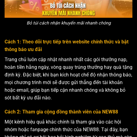
Bỏ túi cách nhận khuyến mãi nhanh chóng
Cách 1: Theo dõi trực tiếp trên website chính thức và bật
thông báo ưu đãi
Trang chủ luôn cập nhật nhanh nhất các gói thưởng nạp,
hoàn tiền hằng ngày, vòng quay trúng thưởng hay quà tặng
định kỳ. Đặc biệt, khi bạn kích hoạt chế độ nhận thông báo,
mọi chương trình mới sẽ được gửi thẳng đến tài khoản
hoặc email, giúp bạn tiếp cận nhanh chóng và không bỏ
sót bất kỳ ưu đãi nào.
Cách 2: Tham gia cộng đồng thành viên của NEW88
Một kênh hiệu quả khác chính là tham gia vào các hội
nhóm hoặc fanpage chính thức của NEW88. Tại đây, bạn