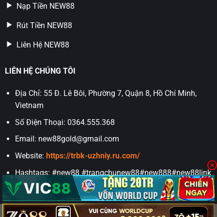
Nạp Tiền NEW88
Rút Tiền NEW88
Liên Hệ NEW88
LIÊN HỆ CHÚNG TÔI
Địa Chỉ:
55 Đ. Lê Bôi, Phường 7, Quận 8, Hồ Chí Minh,
Vietnam
Số Điện Thoại:
0364.555.368
Email:
new88gold@gmail.com
Website:
https://trbk-uzhniy.ru.com/
Hashtags:
#new88 #trangchunew88#new888#new88link
Copyright 2025 © New88 - Reverse